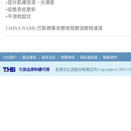
•提升肌膚保濕、光澤度
•促進表皮更新
•平滑微起伏
CHINA NAME:巴斯德畢赤酵母發酵溶胞物濾液
THB簡介
|
產品專區
|
最新消息
|
相關連結
|
隱私權政策
|
聯絡我們
化妝品原料總代理
台灣艾比克股份有限公司 Copyright © 2013 THB, Al