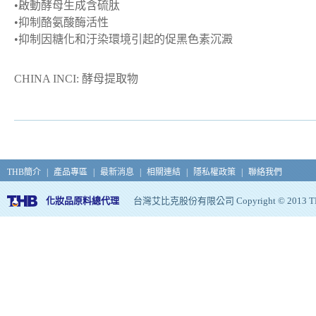
•
啟動酵母生成含硫肽
•
抑制
酪氨酸酶活性
•
抑制因糖化和汙染環境引起的促黑色素沉澱
CHINA INCI:
酵母提取物
THB簡介
|
產品專區
|
最新消息
|
相關連結
|
隱私權政策
|
聯絡我們
化妝品原料總代理
台灣艾比克股份有限公司 Copyright © 2013 THB, Al