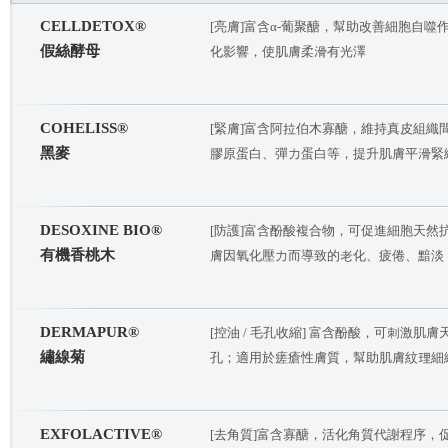
CELLDETOX®
[亮膚]富含α-葡聚醣，幫助改善細胞自
假絲酵母
化影響，使肌膚柔滑有光澤
COHELISS®
[緊膚]富含阿拉伯木寡醣，維持真皮組
黑麥
膠原蛋白、彈力蛋白等，提升肌膚平滑緊
DESOXINE BIO®
[防護]富含酚酸複合物，可促進細胞天
有機香桃木
膚因氧化壓力而導致的老化、疲倦、黯淡
DERMAPUR®
[控油 / 毛孔收縮] 富含酚酸，可刺激
繡線菊
孔；適用於瘥瘡性膚質，幫助肌膚紋理細
EXFOLACTIVE®
[去角質]富含寡醣，活化角質代謝程序