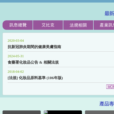
2024-05-15
2020-03-04
LONGEVICELL®香桃木
抗新冠肺炎期間的健康美膚指南
延長細胞老化 對Sirtuins及其輔
2024-05-31
啟動因子（NAD+和AMPK)的
食藥署化妝品公告 & 相關法規
作用，提升線粒體活性，減少糖
化和細胞老化，提高皮膚基質
2018-04-02
[法規] 化妝品原料基準 (106年版)